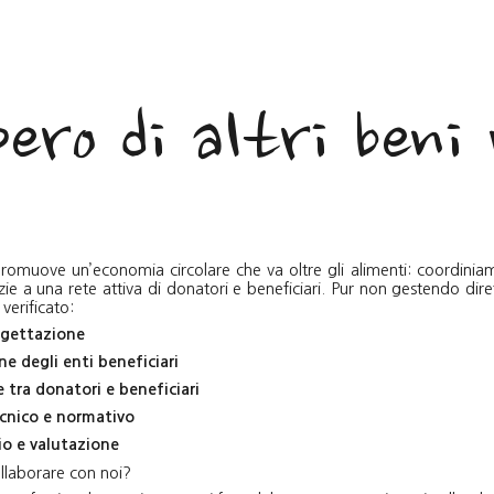
ip to main content
Skip to navigat
pero di altri beni
omuove un’economia circolare che va oltre gli alimenti: coordiniamo
azie a una rete attiva di donatori e beneficiari. Pur non gestendo diret
verificato:
ogettazione
ne degli enti beneficiari
tra donatori e beneficiari
cnico e normativo
o e valutazione
ollaborare con noi?