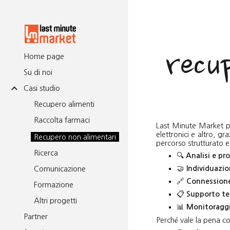
Sk
recu
Home page
Su di noi
Casi studio
Recupero alimenti
Raccolta farmaci
Last Minute Market pr
elettronici e altro, gr
Recupero non alimentari
percorso strutturato e 
Ricerca
🔍
Analisi e pr
🤝
Comunicazione
Individuazio
🔗
Connessione 
Formazione
📋
Supporto te
Altri progetti
📊
Monitoraggi
Partner
Perché vale la pena c