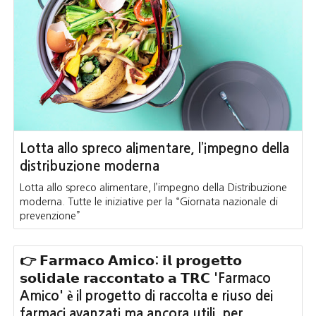
Lotta allo spreco alimentare, l’impegno della
distribuzione moderna
Lotta allo spreco alimentare, l’impegno della Distribuzione
moderna. Tutte le iniziative per la “Giornata nazionale di
prevenzione”
👉 𝗙𝗮𝗿𝗺𝗮𝗰𝗼 𝗔𝗺𝗶𝗰𝗼: 𝗶𝗹 𝗽𝗿𝗼𝗴𝗲𝘁𝘁𝗼
𝘀𝗼𝗹𝗶𝗱𝗮𝗹𝗲 𝗿𝗮𝗰𝗰𝗼𝗻𝘁𝗮𝘁𝗼 𝗮 𝗧𝗥𝗖 'Farmaco
Amico' è il progetto di raccolta e riuso dei
farmaci avanzati ma ancora utili, per