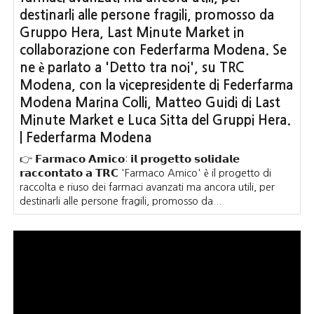
destinarli alle persone fragili, promosso da
Gruppo Hera, Last Minute Market in
collaborazione con Federfarma Modena. Se
ne è parlato a 'Detto tra noi', su TRC
Modena, con la vicepresidente di Federfarma
Modena Marina Colli, Matteo Guidi di Last
Minute Market e Luca Sitta del Gruppi Hera.
| Federfarma Modena
👉 𝗙𝗮𝗿𝗺𝗮𝗰𝗼 𝗔𝗺𝗶𝗰𝗼: 𝗶𝗹 𝗽𝗿𝗼𝗴𝗲𝘁𝘁𝗼 𝘀𝗼𝗹𝗶𝗱𝗮𝗹𝗲
𝗿𝗮𝗰𝗰𝗼𝗻𝘁𝗮𝘁𝗼 𝗮 𝗧𝗥𝗖 'Farmaco Amico' è il progetto di
raccolta e riuso dei farmaci avanzati ma ancora utili, per
destinarli alle persone fragili, promosso da...