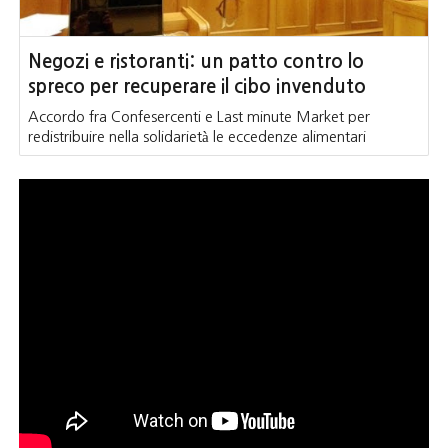
Negozi e ristoranti: un patto contro lo
spreco per recuperare il cibo invenduto
Accordo fra Confesercenti e Last minute Market per
redistribuire nella solidarietà le eccedenze alimentari